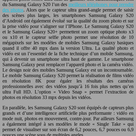
du Samsung Galaxy S20 l’un des
meilleurs téléphones pour prendre
des photos
. Alors que le capteur ultra grand-angle permet de saisir
des scènes plus larges, les smartphones Samsung Galaxy S20
d’Android ont également évolué sur la qualité du zoom photo et sur
la prise vidéo pour s’aligner sur l’IPhone. Le Samsung Galaxy S20
et le Samsung Galaxy S20+ permettent un zoom optique photo x3
ou x10 et le capteur selfie photo permet une résolution de 10
mégapixels sur les modèles de mobiles Samsung Galaxy basiques
quand il offre 40 mpx dans la version Ultra. La qualité photo et
vidéo est un l’essentiel de la fiche technique d’un mobile Samsung,
qui à devenir un smartphone ultra haut de gamme. Le smartphone
Samsung Galaxy peut remplacer l’appareil photo et la caméra vidéo.
Le design noir des mobiles Samsung Galaxy est un incontournable.
Le mobile Samsung Galaxy S20 permet la réalisation de films vidéo
en résolution 8K pour égaler les résultats des caméras
professionnelles avec des vidéos jusqu’à 16 fois plus nettes qu’en
ultra Full HD. L’option « Video Snap » permet l’extraction de
photos en résolution 33 mpx depuis les vidéos.
En parallèle, les Samsung Galaxy S20 sont équipés de capteurs plus
grands et d’une intelligence artificielle plus performante : vidéo en
mode nuit, photos en mouvement, contre-jour. Par ailleurs Samsung
a également intégré à ses modèles le mode « Single Take » qui
permet de visualiser sur son écran de 6,2 pouces, 6,7 pouces ou 6,9
pouces une scène sous de multiples angles.