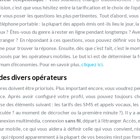
sion, c’est que vous hésitez entre la tarification et le choix de l’op
r vous poser les questions les plus pertinentes. Tout d’abord, vous
léphone portable : la plupart des appels émis ont-ils lieu le jour, la
aux ? Êtes-vous du genre à rester en ligne pendant longtemps ? Av
’étranger ? En répondant à ces questions, vous pouvez définir vos b
e pour trouver la réponse. Ensuite, dès que c’est fait, c’est le mo
osés par les opérateurs mobiles. Le but ici est de déterminer la 
imum d’économies. Pour en savoir plus,
cliquez ici
.
 des divers opérateurs
tères doivent être priorisés. Plus important encore, vous voudrez pe
e. Après avoir configuré votre profil, vous pouvez toujours cho
se des éléments suivant : les tarifs des SMS et appels vocaux, le
lculée ? au moment de décrocher ou la première minute ?). Il y a au
onnexion multimédia, connexion
sans fil
, départ à l’étranger Accès, e
 mobile, ce qui vous aidera à définir celle qui vous convient, ré
an qui répond apparemment à la plupart de vos besoins n’est pas fo