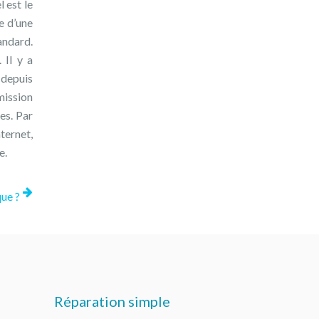
l est le
e d’une
andard.
 Il y a
u depuis
mission
es. Par
ternet,
e.
que ?
Réparation simple