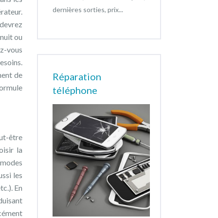
dernières sorties, prix...
érateur.
 devrez
 nuit ou
ez-vous
esoins.
ment de
Réparation
formule
téléphone
ut-être
isir la
s modes
ssi les
tc.). En
duisant
rcément